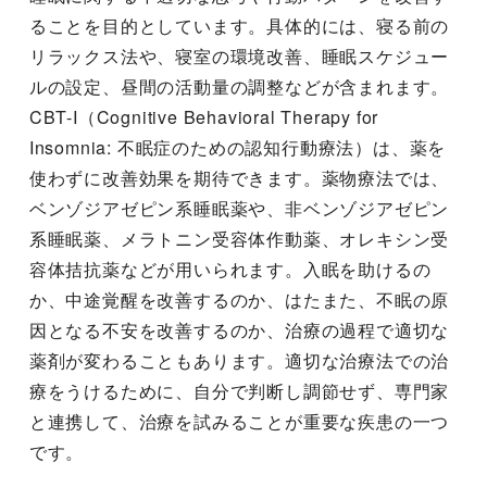
ることを目的としています。具体的には、寝る前の
リラックス法や、寝室の環境改善、睡眠スケジュー
ルの設定、昼間の活動量の調整などが含まれます。
CBT-I（Cognitive Behavioral Therapy for
Insomnia: 不眠症のための認知行動療法）は、薬を
使わずに改善効果を期待できます。薬物療法では、
ベンゾジアゼピン系睡眠薬や、非ベンゾジアゼピン
系睡眠薬、メラトニン受容体作動薬、オレキシン受
容体拮抗薬などが用いられます。入眠を助けるの
か、中途覚醒を改善するのか、はたまた、不眠の原
因となる不安を改善するのか、治療の過程で適切な
薬剤が変わることもあります。適切な治療法での治
療をうけるために、自分で判断し調節せず、専門家
と連携して、治療を試みることが重要な疾患の一つ
です。