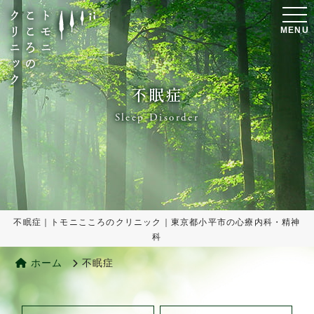
MENU
不眠症
Sleep Disorder
不眠症｜トモニこころのクリニック｜東京都小平市の心療内科・精神
科
ホーム
不眠症