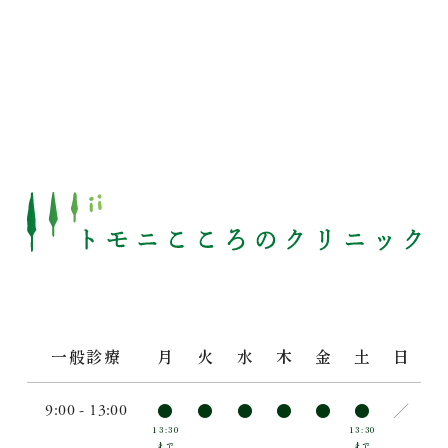
一般診療
月
火
水
木
金
土
日
9:00 - 13:00
●
●
●
●
●
●
／
13:30
13:30
まで
まで